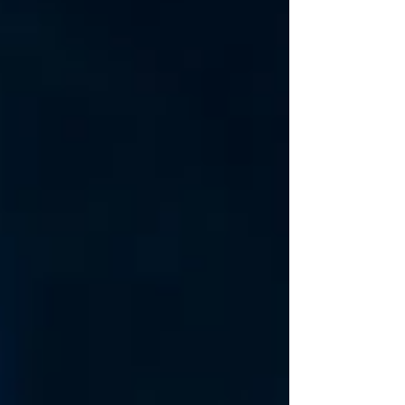
glacées entrent en scène, et plus
particulièrement celles du Pack ICE TEA,
pensé pour celles et ceux qui cherchent
une boisson rafraîchissante, naturelle et
sans sucre ajouté.