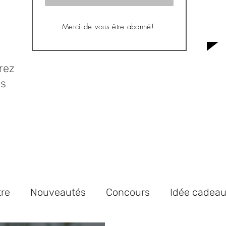
Merci de vous être abonné!
rez
us
tre
Nouveautés
Concours
Idée cadea