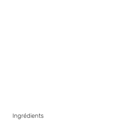
le news!
u
Ingrédients