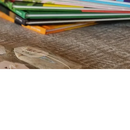
Bienvenue sur le
blog des
Infusions Lioba
où vous
trouverez toutes