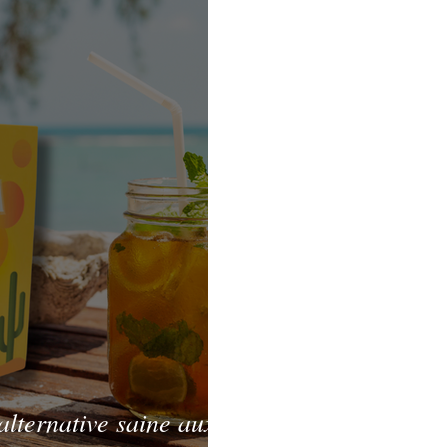
ues
lternative saine aux