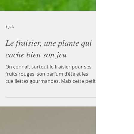
8 juil.
Le fraisier, une plante qui
cache bien son jeu
On connaît surtout le fraisier pour ses
fruits rouges, son parfum d’été et les
cueillettes gourmandes. Mais cette petite
plante rampante ne se résume pas à ses
fraises. Ses feuilles, traditionnellement
utilisées en infusion, offrent une saveur
douce, végétale et légèrement tannique.
On leur associe aussi des propriétés