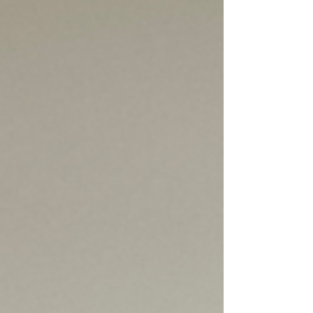
digestives, astringentes et
reminéralisantes.