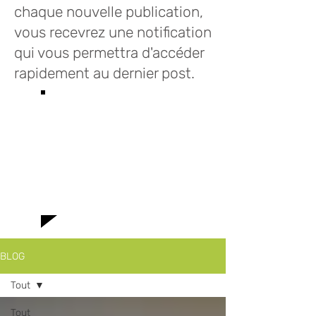
chaque nouvelle publication,
vous recevrez une notification
qui vous permettra d'accéder
rapidement au dernier post.
Bienvenue sur le
blog des Infusions
Lioba où vous
trouverez toutes
le news!
BLOG
Tout
Tout