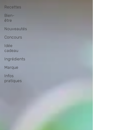
Recettes
Bien-
être
Nouveautés
Concours
Idée
cadeau
Ingrédients
Marque
Infos
pratiques