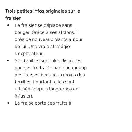
Trois petites infos originales sur le 
fraisier
Le fraisier se déplace sans 
bouger. Grâce à ses stolons, il 
crée de nouveaux plants autour 
de lui. Une vraie stratégie 
d’explorateur.
Ses feuilles sont plus discrètes 
que ses fruits. On parle beaucoup 
des fraises, beaucoup moins des 
feuilles. Pourtant, elles sont 
utilisées depuis longtemps en 
infusion.
La fraise porte ses fruits à 
l’extérieur. Les petits grains 
visibles sur la fraise sont les vrais 
fruits de la plante. De quoi 
regarder son prochain dessert 