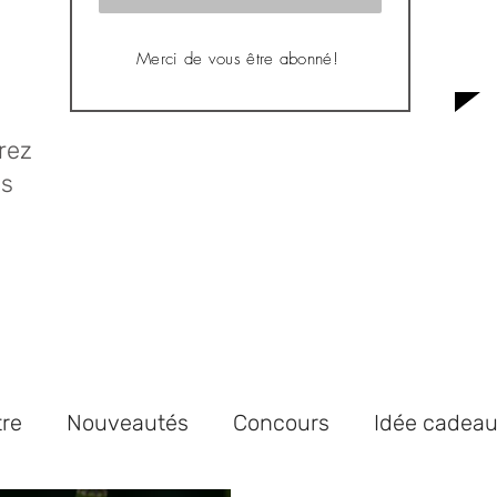
Merci de vous être abonné!
rez
us
tre
Nouveautés
Concours
Idée cadea