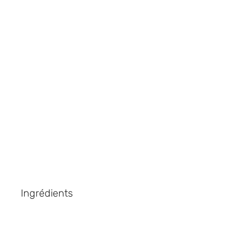
le news!
u
Ingrédients