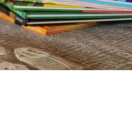
Bienvenue sur le
blog des
Infusions Lioba
où vous
trouverez toutes