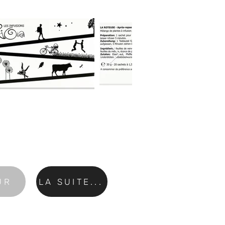
UR
LA SUITE...