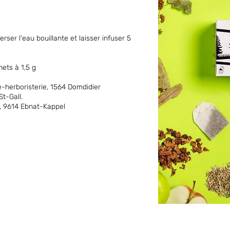
rser l'eau bouillante et laisser infuser 5
ets à 1,5 g
e-herboristerie, 1564 Domdidier
t-Gall.
, 9614 Ebnat-Kappel