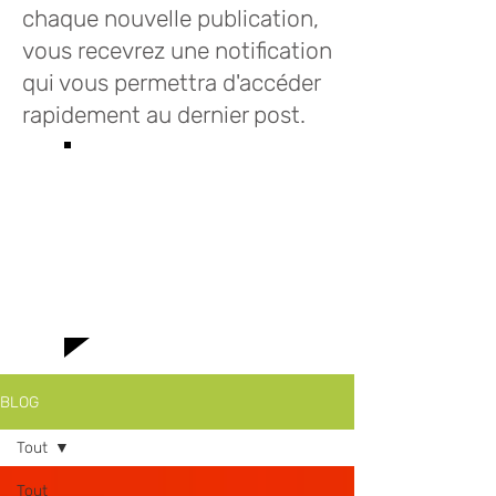
chaque nouvelle publication,
vous recevrez une notification
qui vous permettra d'accéder
rapidement au dernier post.
Bienvenue sur le
blog des Infusions
Lioba où vous
trouverez toutes
le news!
BLOG
Tout
Tout