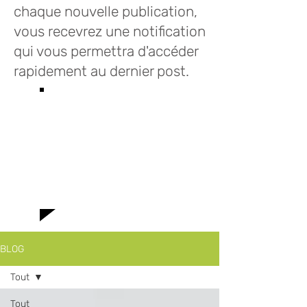
chaque nouvelle publication,
vous recevrez une notification
qui vous permettra d'accéder
rapidement au dernier post.
Bienvenue sur le
blog des Infusions
Lioba où vous
trouverez toutes
le news!
BLOG
Tout
Tout