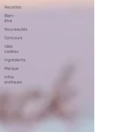
Recettes
Bien-
être
Nouveautés
Concours
Idée
cadeau
Ingrédients
Marque
Infos
pratiques