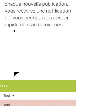
chaque nouvelle publication,
vous recevrez une notification
qui vous permettra d'accéder
rapidement au dernier post.
Bienvenue sur le
blog des Infusions
Lioba où vous
trouverez toutes
le news!
BLOG
Tout
Tout