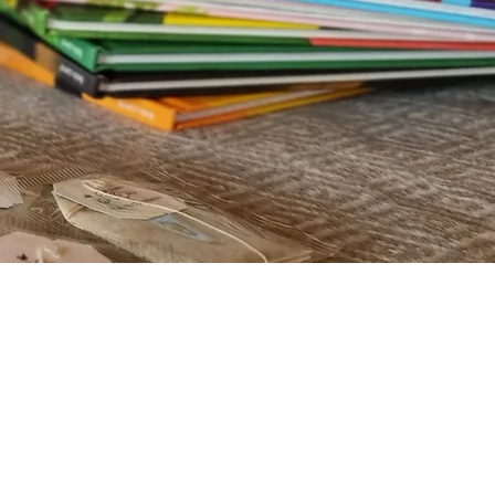
Bienvenue sur le
blog des
Infusions Lioba
où vous
trouverez toutes