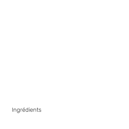
le news!
u
Ingrédients