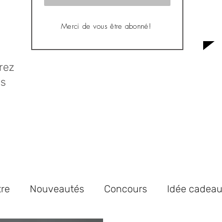
Merci de vous être abonné!
rez
us
tre
Nouveautés
Concours
Idée cadea