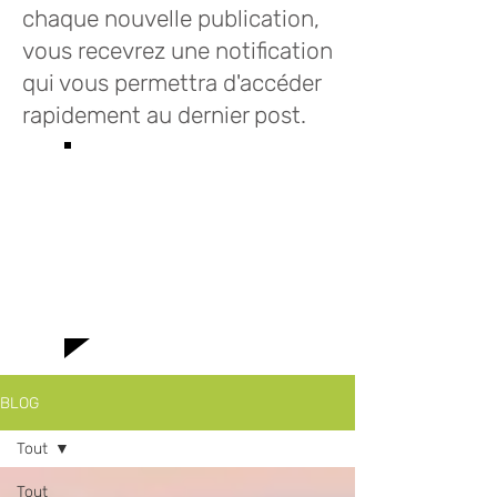
chaque nouvelle publication,
vous recevrez une notification
qui vous permettra d'accéder
rapidement au dernier post.
Bienvenue sur le
blog des Infusions
Lioba où vous
trouverez toutes
le news!
BLOG
Tout
Tout