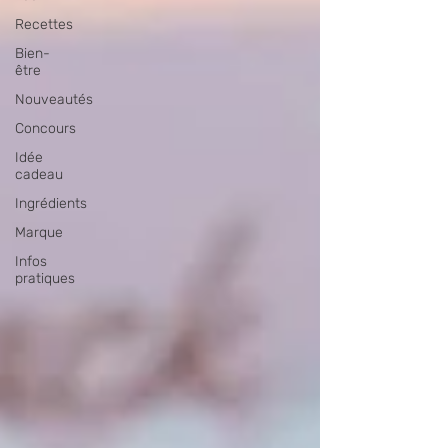
Recettes
Bien-
être
Nouveautés
Concours
Idée
cadeau
Ingrédients
Marque
Infos
pratiques