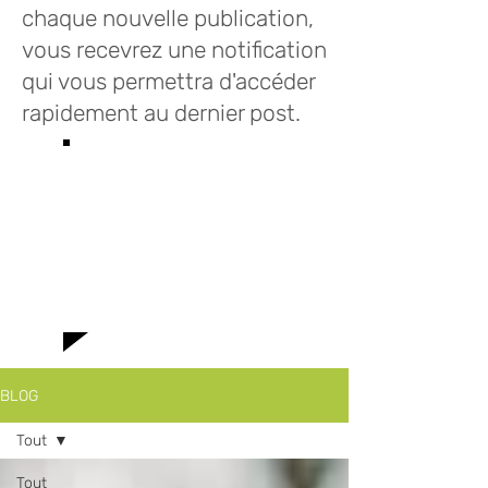
chaque nouvelle publication,
vous recevrez une notification
qui vous permettra d'accéder
rapidement au dernier post.
Bienvenue sur le
blog des Infusions
Lioba où vous
trouverez toutes
le news!
BLOG
Tout
Tout