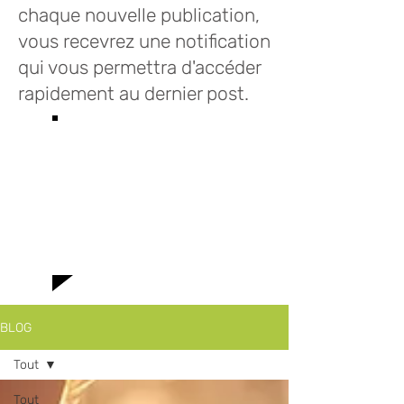
chaque nouvelle publication,
vous recevrez une notification
qui vous permettra d'accéder
rapidement au dernier post.
Bienvenue sur le
blog des Infusions
Lioba où vous
trouverez toutes
le news!
BLOG
Tout
Tout