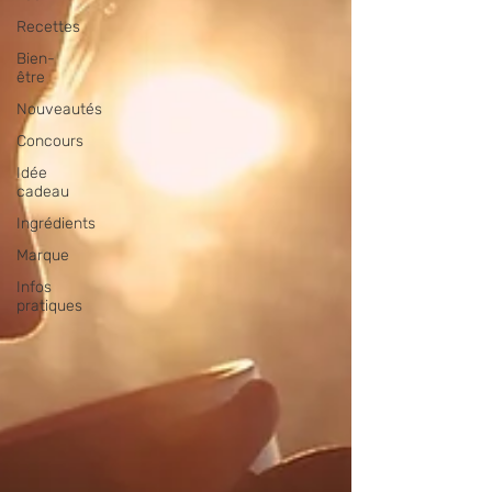
Recettes
Bien-
être
Nouveautés
Concours
Idée
cadeau
Ingrédients
Marque
Infos
pratiques