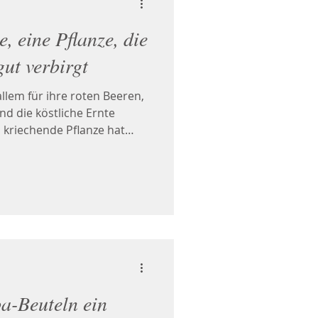
, eine Pflanze, die
ut verbirgt
allem für ihre roten Beeren,
d die köstliche Ernte
, kriechende Pflanze hat
eeren. Ihre Blätter,
verwendet, haben einen
icht herben Geschmack.
erdauungsfördernde,
eralisierende Eigenschaften
a-Beuteln ein