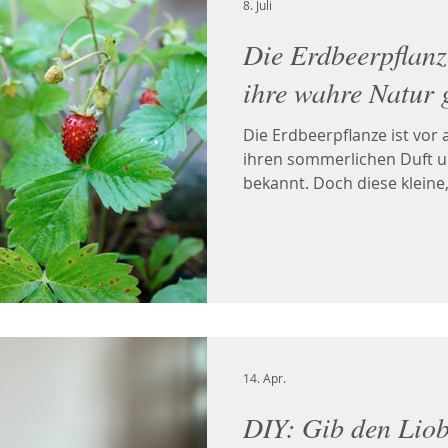
8. Juli
Die Erdbeerpflanze
ihre wahre Natur g
Die Erdbeerpflanze ist vor 
ihren sommerlichen Duft un
bekannt. Doch diese kleine
mehr zu bieten als nur Erdb
traditionell für Aufgüsse 
süßen, pflanzlichen und le
Ihnen werden außerdem v
adstringierende und remin
zugeschrieben.
14. Apr.
DIY: Gib den Liob