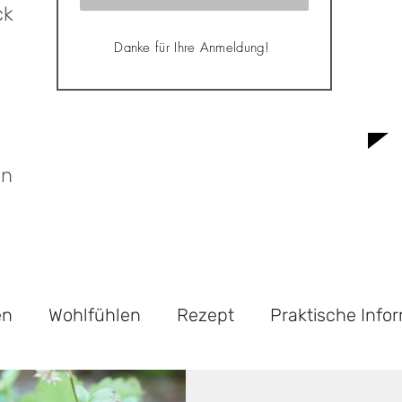
ck
Danke für Ihre Anmeldung!
g
en
en
Wohlfühlen
Rezept
Praktische Info