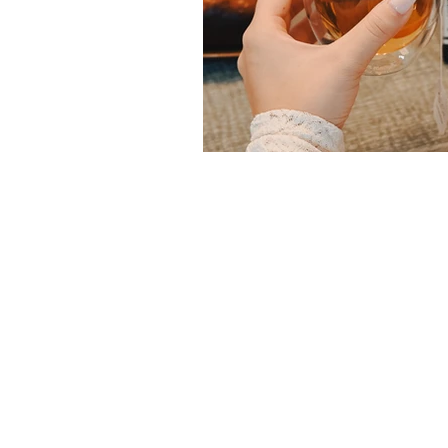
Les Infusions Lioba
Tel : +41(0)77 269 53 52
info@lesinfusionslioba.ch
Roggen Sàrl, droguerie-herboriste
Vy-d'Avenches 12, CH-1564 Domd
© 2024 - Alle Rechte vorbehalten