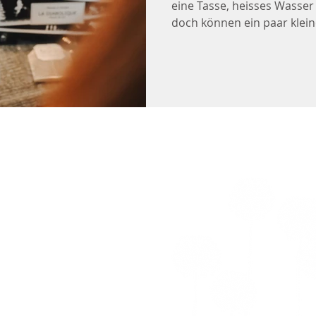
eine Tasse, heisses Wasser
doch können ein paar klein
entscheidenden Unterschi
rie,
idier (FR)
 - Les Infusions Lioba