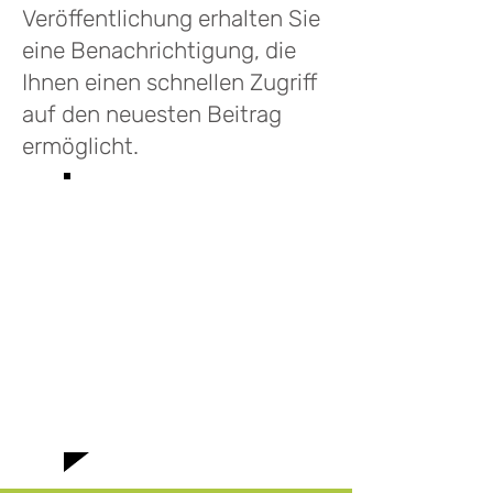
Veröffentlichung erhalten Sie
eine Benachrichtigung, die
Ihnen einen schnellen Zugriff
auf den neuesten Beitrag
ermöglicht.
Willkommen im
Blog von Les
Infusions Lioba.
Hier finden Sie
aktuelle News und
spannende
Geschichten rund
um unsere
Teemischungen!