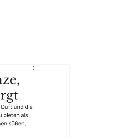
BLOG
KONTAKT
nze,
rgt
 Duft und die 
 bieten als 
nen süßen, 