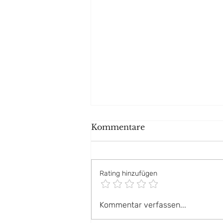
Kommentare
Rating hinzufügen
DIY: Gib den Lioba-
Kommentar verfassen...
Beuteln ein zweites Leben