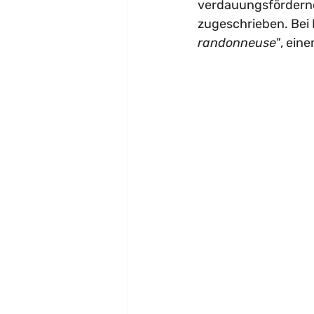
verdauungsfördernd
zugeschrieben. Bei L
randonneuse"
, ein