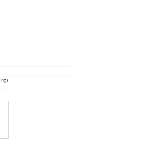
rtet.
ings
er, ein starkes
rodisiakum?