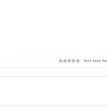
Mit 0 von 5 Sternen bewe
Noch keine Rat
Die 5 Fehler, die du bei
Ingw
Kräutertees vermeiden
Aph