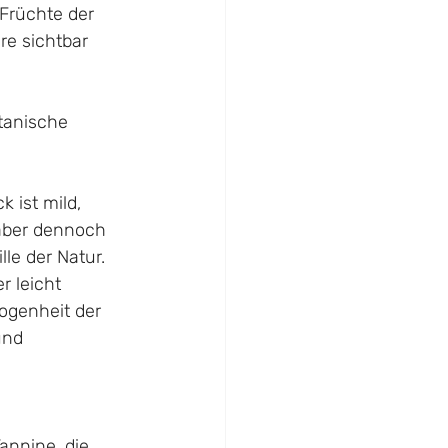
 Früchte der 
re sichtbar 
tanische 
 ist mild, 
 aber dennoch 
le der Natur. 
 leicht 
ogenheit der 
und 
annine, die 