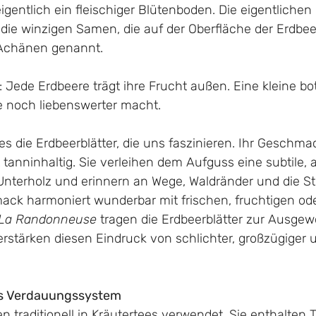
eigentlich ein fleischiger Blütenboden. Die eigentlichen
 die winzigen Samen, die auf der Oberfläche der Erdbee
 Achänen genannt.
 Jede Erdbeere trägt ihre Frucht außen. Eine kleine bo
ie noch liebenswerter macht.
s die Erdbeerblätter, die uns faszinieren. Ihr Geschmack
t tanninhaltig. Sie verleihen dem Aufguss eine subtile,
nterholz und erinnern an Wege, Waldränder und die Stil
ack harmoniert wunderbar mit frischen, fruchtigen oder
La Randonneuse
 tragen die Erdbeerblätter zur Ausgew
rstärken diesen Eindruck von schlichter, großzügiger 
s Verdauungssystem
n traditionell in Kräutertees verwendet. Sie enthalten T