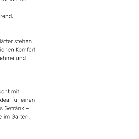
rend, 
lätter stehen 
lichen Komfort 
enehme und 
scht mit 
deal für einen 
s Getränk – 
 im Garten.