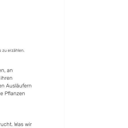
s zu erzählen.
en, an 
ihren 
ren Ausläufern 
ue Pflanzen 
ucht. Was wir 