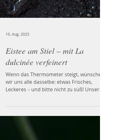
10. Aug. 2025
Eistee am Stiel – mit La
dulcinée verfeinert
Wenn das Thermometer steigt, wünschen
wir uns alle dasselbe: etwas Frisches,
Leckeres – und bitte nicht zu süß! Unsere
Lösung: Selbstgemachtes Wassereis mit
der Infusion Lioba La dulcinée. Ein
einfaches, natürliches und vor allem
köstliches Rezept – perfekt zum Barfuß-