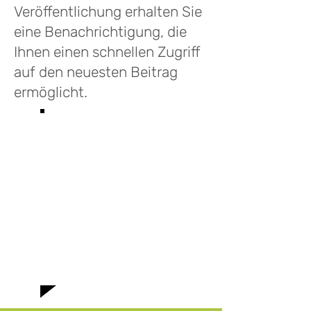
Veröffentlichung erhalten Sie
eine Benachrichtigung, die
Ihnen einen schnellen Zugriff
auf den neuesten Beitrag
ermöglicht.
Willkommen im
Blog von Les
Infusions Lioba.
Hier finden Sie
aktuelle News und
spannende
Geschichten rund
um unsere
Teemischungen!