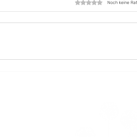
Mit 0 von 5 Sternen bewe
Noch keine Rat
DIY: Gib den Lioba-
Die 
Beuteln ein zweites Leben
Krä
soll
rie,
idier (FR)