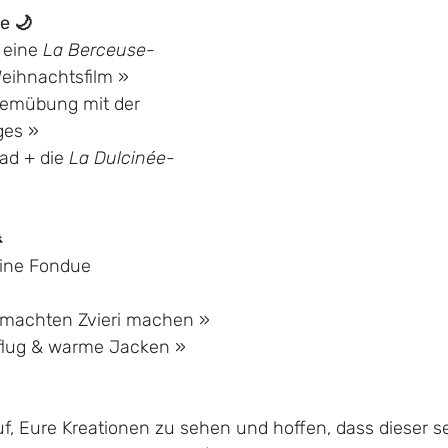
e 🌙
eine 
La Berceuse
-
Weihnachtsfilm »
temübung mit der 
ges »
d + die 
La Dulcinée
-

ine Fondue 
machten Zvieri machen »
flug & warme Jacken »
uf, Eure Kreationen zu sehen und hoffen, dass dieser 