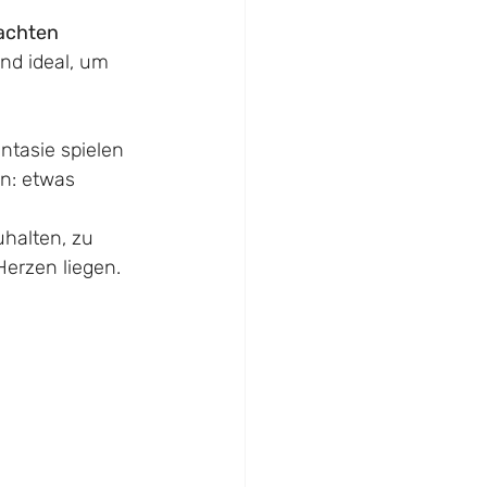
achten 
und ideal, um 
ntasie spielen 
n: etwas 
uhalten, zu 
Herzen liegen.
)