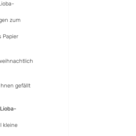
Lioba-
ngen zum 
s Papier
 weihnachtlich 
Ihnen gefällt
 Lioba-
 kleine 