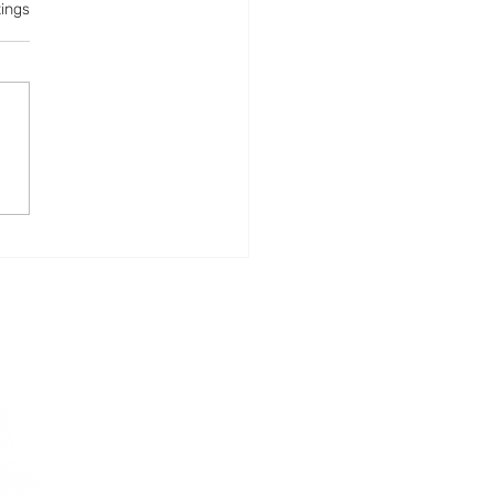
rtet.
ings
5 Fehler, die du bei
utertees vermeiden
test