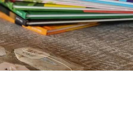
Bienvenue sur le
blog des
Infusions Lioba
où vous
trouverez toutes