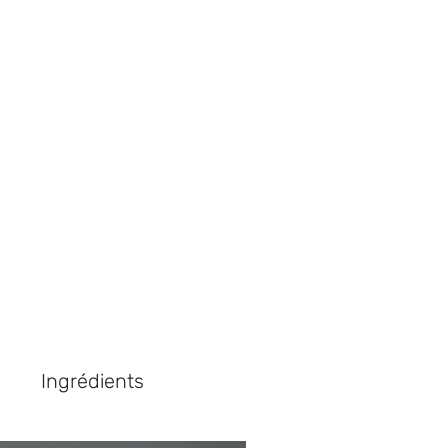
le news!
u
Ingrédients