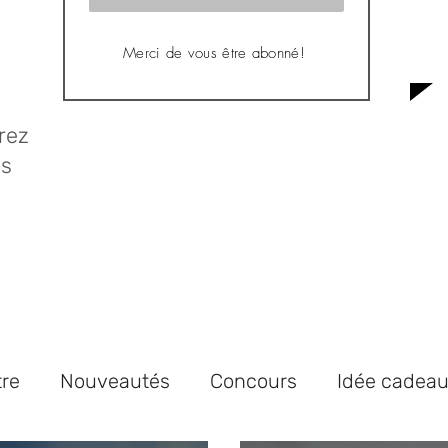
Merci de vous être abonné!
rez
us
tre
Nouveautés
Concours
Idée cadea